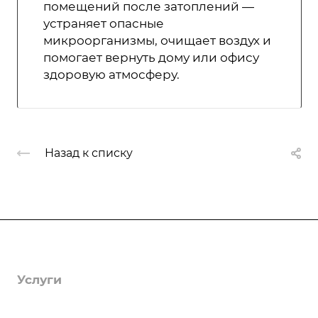
помещений после затоплений —
устраняет опасные
микроорганизмы, очищает воздух и
помогает вернуть дому или офису
здоровую атмосферу.
Назад к списку
Компания
О компании
Услуги
Лицензии
Гербицидная обработка
Информация