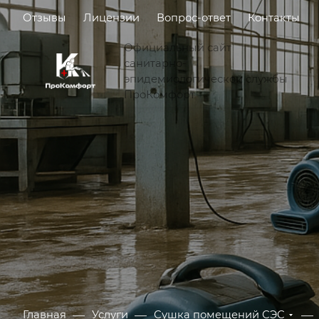
Отзывы
Лицензии
Вопрос-ответ
Контакты
Официальный сайт
санитарно-
эпидемиологической службы
ПроКомфорт
—
—
—
Главная
Услуги
Сушка помещений СЭС