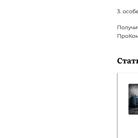
3. осо
Получи
ПроКом
Стат