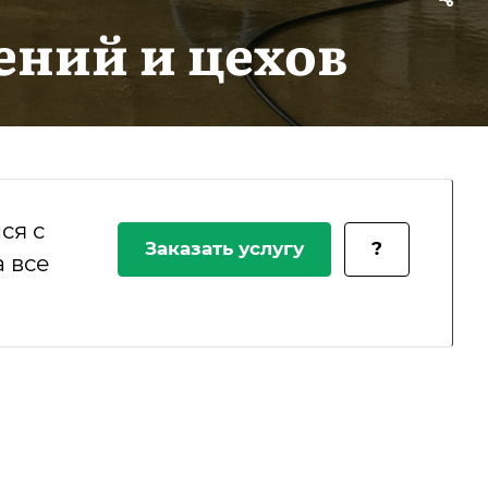
ний и цехов
ся с
Заказать услугу
?
 все