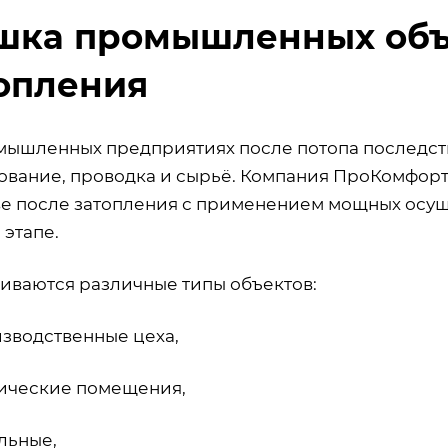
ка промышленных объ
опления
мышленных предприятиях после потопа последств
ование, проводка и сырьё. Компания ПроКомфо
ве после затопления с применением мощных осуш
 этапе.
иваются различные типы объектов:
зводственные цеха,
ические помещения,
льные,