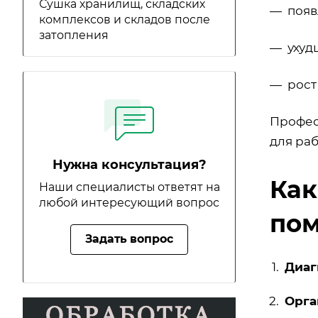
Сушка хранилищ, складских
— появ
комплексов и складов после
затопления
— ухуд
— рост 
Профес
для раб
Нужна консультация?
Как
Наши специалисты ответят на
любой интересующий вопрос
по
Задать вопрос
Диаг
Орга