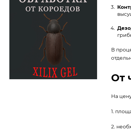
Конт
высу
Дезо
гриб
В проц
отдель
От 
На цен
1. площ
2. нео