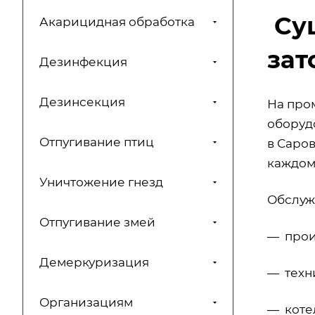
Суш
Акарицидная обработка
зат
Дезинфекция
Дезинсекция
На про
оборуд
Отпугивание птиц
в Саро
каждом
Уничтожение гнезд
Обслуж
Отпугивание змей
— прои
Демеркуризация
— техн
Организациям
— коте