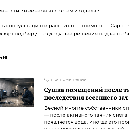
бенности инженерных систем и отделки.
ть консультацию и рассчитать стоимость в Саров
форт подберут подходящее решение под ваш объ
ьи
Сушка помещений
Сушка помещений после та
последствия весеннего за
Весной многие собственники ст
— после активного таяния снега
появляется вода. Иногда это про
после нескольких теплых дней п