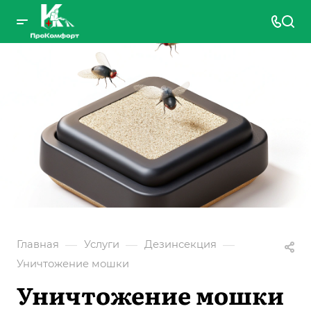
—
—
—
Главная
Услуги
Дезинсекция
Уничтожение мошки
Уничтожение мошки