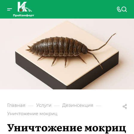
—
—
—
Главная
Услуги
Дезинсекция
Уничтожение мокриц
Уничтожение мокриц