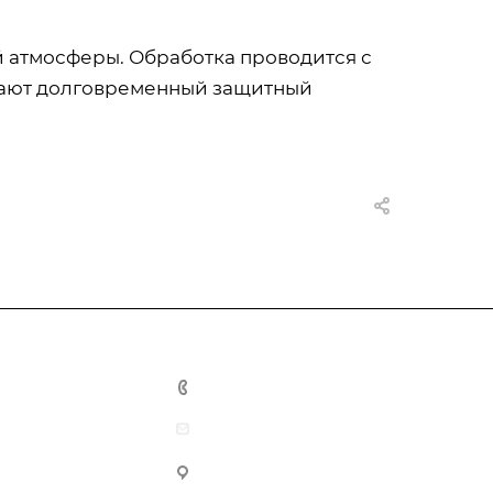
 атмосферы. Обработка проводится с
дают долговременный защитный
+7-931-0-098-164
info@pro-comfort24.ru
г. Саров