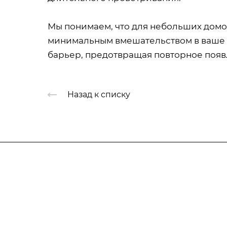
Мы понимаем, что для небольших домо
минимальным вмешательством в ваше 
барьер, предотвращая повторное появ
Назад к списку
Компания
Услуги
О компании
Гербицидная обраб
Лицензии
Защита деревьев